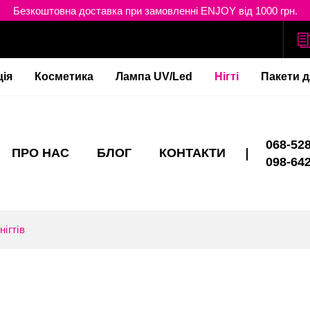
Безкоштовна доставка при замовленні ENJOY від 1000 грн.
ція
Косметика
Лампа UV/Led
Нігті
Пакети д
068-528
ПРО НАС
БЛОГ
КОНТАКТИ
098-642
нігтів