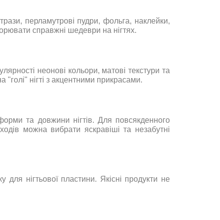
трази, перламутрові пудри, фольга, наклейки,
творювати справжні шедеври на нігтях.
улярності неонові кольори, матові текстури та
 "голі" нігті з акцентними прикрасами.
ж форми та довжини нігтів. Для повсякденного
ходів можна вибрати яскравіші та незабутні
 для нігтьової пластини. Якісні продукти не