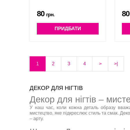
80
80
грн.
ПРИДБАТИ
1
2
3
4
>
>|
ДЕКОР ДЛЯ НІГТІВ
Декор для нігтів – мист
У наш час, коли кожна деталь образу вважа
мистецтво, яке підкреслює стиль та смак. Де
– арту.