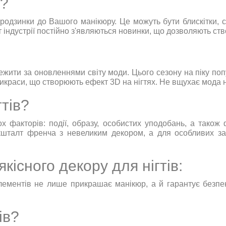
в?
родзинки до Вашого манікюру. Це можуть бути блискітки, с
рт індустрії постійно з'являються новинки, що дозволяють с
тежити за оновленнями світу моди. Цього сезону на піку поп
икраси, що створюють ефект 3D на нігтях. Не вщухає мода на
гтів?
ох факторів: події, образу, особистих уподобань, а тако
а кшталт френча з невеликим декором, а для особливих за
кісного декору для нігтів:
ементів не лише прикрашає манікюр, а й гарантує безпеку
ів?