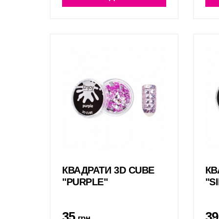
КВАДРАТИ 3D CUBE
КВ
"PURPLE"
"S
35
39
грн.