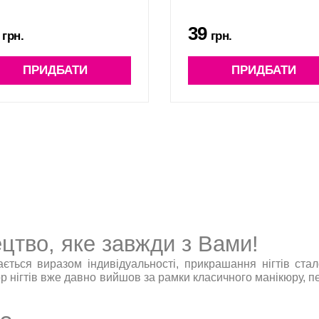
39
грн.
грн.
ПРИДБАТИ
ПРИДБАТИ
ецтво, яке завжди з Вами!
ється виразом індивідуальності, прикрашання нігтів ста
кор нігтів вже давно вийшов за рамки класичного манікюру,