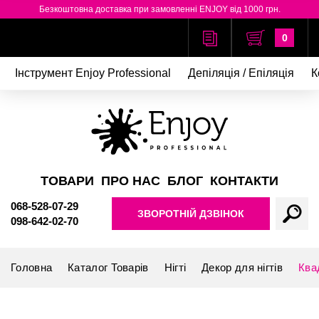
Безкоштовна доставка при замовленні ENJOY від 1000 грн.
0
Інструмент Enjoy Professional
Депіляція / Епіляція
К
ТОВАРИ
ПРО НАС
БЛОГ
КОНТАКТИ
068-528-07-29
ЗВОРОТНІЙ ДЗВІНОК
098-642-02-70
Головна
Каталог Товарів
Нігті
Декор для нігтів
Ква