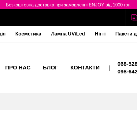
Безкоштовна доставка при замовленні ENJOY від 1000 грн.
ція
Косметика
Лампа UV/Led
Нігті
Пакети д
068-528
ПРО НАС
БЛОГ
КОНТАКТИ
098-642