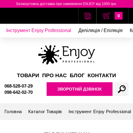
Безкоштовна доставка при замовленні ENJOY від 1000 грн.
0
Інструмент Enjoy Professional
Депіляція / Епіляція
К
ТОВАРИ
ПРО НАС
БЛОГ
КОНТАКТИ
068-528-07-29
ЗВОРОТНІЙ ДЗВІНОК
098-642-02-70
Головна
Каталог Товарів
Інструмент Enjoy Professional