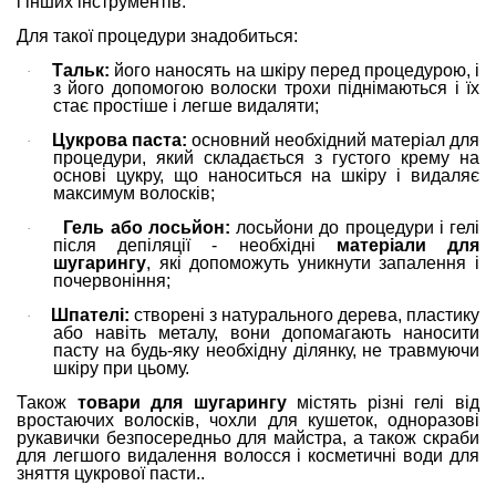
і інших інструментів.
Для такої процедури знадобиться:
Тальк:
його наносять на шкіру перед процедурою, і
·
з його допомогою волоски трохи піднімаються і їх
стає простіше і легше видаляти;
Цукрова паста:
основний необхідний матеріал для
·
процедури, який складається з густого крему на
основі цукру, що наноситься на шкіру і видаляє
максимум волосків;
Гель або лосьйон:
лосьйони до процедури і гелі
·
після депіляції - необхідні
матеріали для
шугарингу
, які допоможуть уникнути запалення і
почервоніння;
Шпателі:
створені з натурального дерева, пластику
·
або навіть металу, вони допомагають наносити
пасту на будь-яку необхідну ділянку, не травмуючи
шкіру при цьому.
Також
товари для шугарингу
містять різні гелі від
вростаючих волосків, чохли для кушеток, одноразові
рукавички безпосередньо для майстра, а також скраби
для легшого видалення волосся і косметичні води для
зняття цукрової пасти..