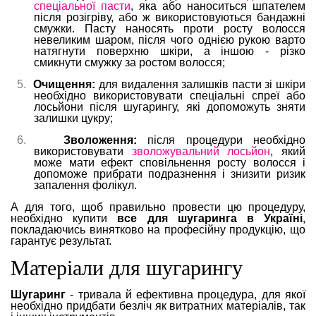
спеціальної пасти
, яка або наноситься шпателем
після розігріву, або ж використовуються бандажні
смужки. Пасту наносять проти росту волосся
невеликим шаром, після чого однією рукою варто
натягнути поверхню шкіри, а іншою - різко
смикнути смужку за ростом волосся;
5.
Очищення:
для видалення залишків пасти зі шкіри
необхідно використовувати спеціальні спреї або
лосьйони після шугарингу, які допоможуть зняти
залишки цукру;
6.
Зволоження:
після процедури необхідно
використовувати
зволожувальний лосьйон
, який
може мати ефект сповільнення росту волосся і
допоможе прибрати подразнення і знизити ризик
запалення фолікул.
А для того, щоб правильно провести цю процедуру,
необхідно купити
все для шугаринга в Україні
,
покладаючись винятково на професійну продукцію, що
гарантує результат.
Матеріали для шугарингу
Шугаринг
- тривала й ефективна процедура, для якої
необхідно придбати безліч як витратних матеріалів, так