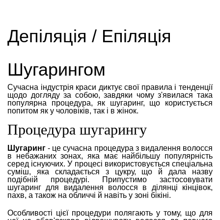
Депіляція / Епіляція
Шугарингом
Сучасна індустрія краси диктує свої правила і тенденції
щодо догляду за собою, завдяки чому з'явилася така
популярна процедура, як шугаринг, що користується
попитом як у чоловіків, так і в жінок.
Процедура шугарингу
Шугаринг
- це сучасна процедура з видалення волосся
в небажаних зонах, яка має найбільшу популярність
серед існуючих. У процесі використовується спеціальна
суміш, яка складається з цукру, що й дала назву
подібній процедурі. Припустимо застосовувати
шугаринг для видалення волосся в ділянці кінцівок,
пахв, а також на обличчі й навіть у зоні бікіні.
Особливості цієї процедури полягають у тому, що для