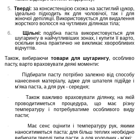
5.
Тверді:
за консистенцією схожа на застиглий цукор,
ідеально підходить як для чоловічої, так і для
жіночої депіляції. Використовується для видалення
жорсткого волосся на чутливих ділянках тіла;
6.
Щільні:
подібна паста використовується для
шугарингу в найчутливіших зонах, і купити її варто,
оскільки вона практично не викликає хворобливих
відчуттів.
Також, вибираючи
товари для шугарингу
, особливо
пасту, варто враховувати деякі моменти:
Підбирати пасту потрібно залежно від способу
·
нанесення матеріалу, адже для шпателя підійде і
м'яка паста, а для рук - середня;
Також важливо враховувати ділянку, на якій
·
проводитиметься процедура, що має різну
температуру і потребуватиме особливого виду
пасти;
Має сенс оцінити і температуру рук, якими
·
наноситиметься паста: для більш теплих необхідно
вибирати тверді типи пасти, а для холодних - м'які;