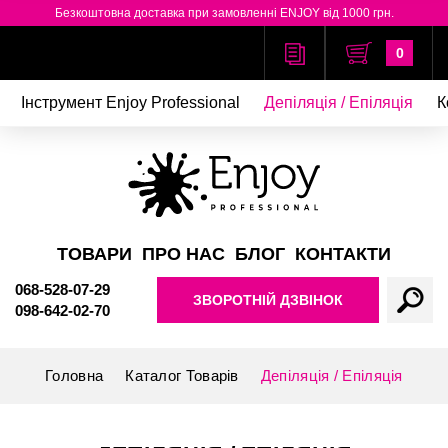
Безкоштовна доставка при замовленні ENJOY від 1000 грн.
0
Інструмент Enjoy Professional
Депіляція / Епіляція
К
ТОВАРИ
ПРО НАС
БЛОГ
КОНТАКТИ
068-528-07-29
ЗВОРОТНІЙ ДЗВІНОК
098-642-02-70
Головна
Каталог Товарів
Депіляція / Епіляція