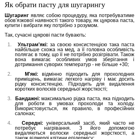
Як обрати пасту для шугарингу
Шугаринг
являє собою процедуру, яка потребуватиме
обов'язкової наявності такого товару, як цукрова паста,
купити і вибрати яку потрібно з розумом.
Так, сучасні цукрові пасти бувають:
1.
Ультрам'які:
за своєю консистенцією така паста
найбільше схожа на мед, а її головна особливість
полягає в тому, що її не потрібно розігрівати. Також
вона вимагає особливих умов зберігання і
дотримання суворих температур - не більше +30;
2.
М'які:
відмінно підходить для прохолодних
приміщень, вимагає легкого нагріву і має досить
рідку консистенцію. Підходить для видалення
коротких волосків середньої жорсткості;
3.
Бандажні:
максимально рідка паста, яка підходить
для роботи в умовах прохолоди та холоду.
Використовується, як правило, в професійних
салонах;
4.
Середні:
універсальний засіб, який часто не
потребує нагрівання. З його допомогою
видаляються волоски середньої жорсткості, а
також відмерлі клітини епідермісу;