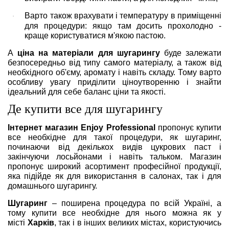
Варто також врахувати і температуру в приміщенні
·
для процедури: якщо там досить прохолодно -
краще користуватися м'якою пастою.
А
ціна на матеріали для шугарингу
буде залежати
безпосередньо від типу самого матеріалу, а також від
необхідного об'єму, аромату і навіть складу. Тому варто
особливу увагу приділити ціноутворенню і знайти
ідеальний для себе баланс ціни та якості.
Де купити все для шугарингу
Інтернет магазин Enjoy Professional
пропонує купити
все необхідне для такої процедури, як шугаринг,
починаючи від декількох видів цукрових паст і
закінчуючи лосьйонами і навіть тальком. Магазин
пропонує широкий асортимент професійної продукції,
яка підійде як для використання в салонах, так і для
домашнього шугарингу.
Шугаринг
– поширена процедура по всій Україні, а
тому купити все необхідне для нього можна як у
місті
Харків
, так і в інших великих містах, користуючись