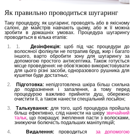
Як правильно проводиться шугаринг
Таку процедуру, як шугаринг, проводять або в якісному
салоні, де майстрів навчають цьому, або ж її можна
зробити в домашніх умовах. Процедура шугарингу
проводиться в кілька етапів:
1.
1.
Дезінфекція:
щоб під час процедури до
волосяної фолікули не потрапив бруд, жир і багато
іншого, варто обробити зону для шугарингу за
допомогою простого антисептика. Також готується
місце проведення: не обов'язково використовувати
для цього різні засоби, одноразового рушника для
кушетки буде достатньо;
2.
Підготовка:
непідготовлена шкіра більш схильна
до подразнення і запалення, а тому перед
процедурою важливо прийняти душ, обережно
очистити її, а також нанести спеціальний лосьйон;
3.
Талькування:
для того, щоб процедура пройшла
більш ефективно, слід нанести на шкіру
звичайний
тальк
, що покращує зчеплення пасти з волосками,
знижуючи болючість подальших маніпуляцій;
4.
Видалення:
проводиться
за допомогою