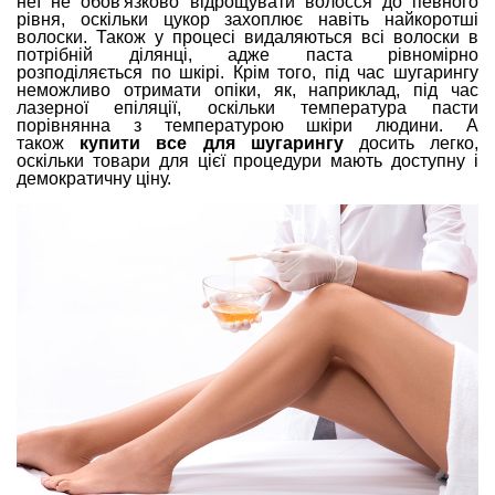
неї не обов'язково відрощувати волосся до певного
рівня, оскільки цукор захоплює навіть найкоротші
волоски. Також у процесі видаляються всі волоски в
потрібній ділянці, адже паста рівномірно
розподіляється по шкірі. Крім того, під час шугарингу
неможливо отримати опіки, як, наприклад, під час
лазерної епіляції, оскільки температура пасти
порівнянна з температурою шкіри людини. А
також
купити все для шугарингу
досить легко,
оскільки товари для цієї процедури мають доступну і
демократичну ціну.