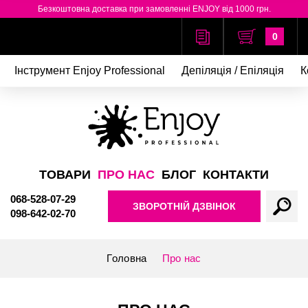
Безкоштовна доставка при замовленні ENJOY від 1000 грн.
0
Інструмент Enjoy Professional
Депіляція / Епіляція
К
ТОВАРИ
ПРО НАС
БЛОГ
КОНТАКТИ
068-528-07-29
ЗВОРОТНІЙ ДЗВІНОК
098-642-02-70
Головна
Про нас