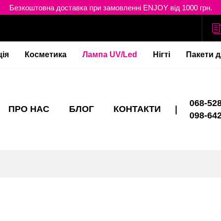
Безкоштовна доставка при замовленні ENJOY від 1000 грн.
ція
Косметика
Лампа UV/Led
Нігті
Пакети д
068-528
ПРО НАС
БЛОГ
КОНТАКТИ
098-642