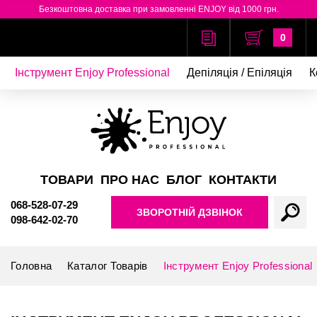
Безкоштовна доставка при замовленні ENJOY від 1000 грн.
0
Інструмент Enjoy Professional
Депіляція / Епіляція
К
ТОВАРИ
ПРО НАС
БЛОГ
КОНТАКТИ
068-528-07-29
ЗВОРОТНІЙ ДЗВІНОК
098-642-02-70
Головна
Каталог Товарів
Інструмент Enjoy Professional