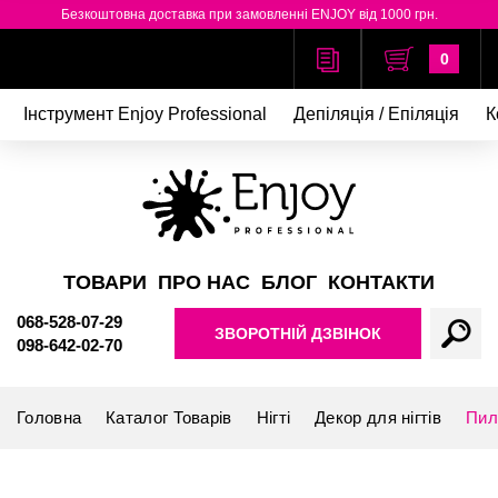
Безкоштовна доставка при замовленні ENJOY від 1000 грн.
0
Інструмент Enjoy Professional
Депіляція / Епіляція
К
ТОВАРИ
ПРО НАС
БЛОГ
КОНТАКТИ
068-528-07-29
ЗВОРОТНІЙ ДЗВІНОК
098-642-02-70
Головна
Каталог Товарів
Нігті
Декор для нігтів
Пил