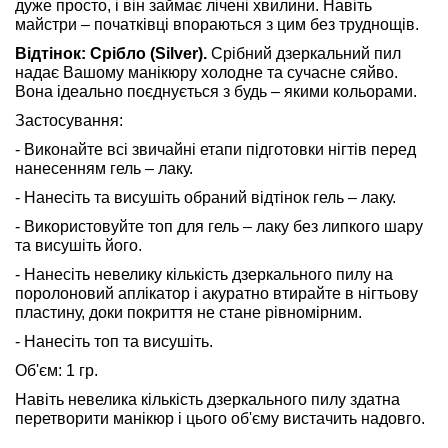
дуже просто, і він займає лічені хвилини. Навіть
майстри – початківці впораються з цим без труднощів.
Відтінок: Срібло (Silver).
Срібний дзеркальний пил
надає Вашому манікюру холодне та сучасне сяйво.
Вона ідеально поєднується з будь – якими кольорами.
Застосування:
- Виконайте всі звичайні етапи підготовки нігтів перед
нанесенням гель – лаку.
- Нанесіть та висушіть обраний відтінок гель – лаку.
- Використовуйте топ для гель – лаку без липкого шару
та висушіть його.
- Нанесіть невелику кількість дзеркального пилу на
поролоновий аплікатор і акуратно втирайте в нігтьову
пластину, доки покриття не стане рівномірним.
- Нанесіть топ та висушіть.
Об'єм: 1 гр.
Навіть невелика кількість дзеркального пилу здатна
перетворити манікюр і цього об'єму вистачить надовго.