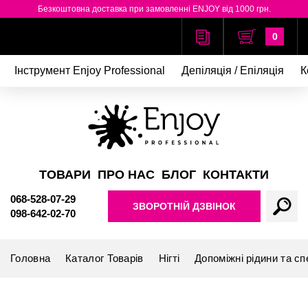
Безкоштовна доставка при замовленні ENJOY від 1000 грн.
0
Інструмент Enjoy Professional
Депіляція / Епіляція
К
ТОВАРИ
ПРО НАС
БЛОГ
КОНТАКТИ
068-528-07-29
ЗВОРОТНІЙ ДЗВІНОК
098-642-02-70
Головна
Каталог Товарів
Нігті
Допоміжні рідини та сп