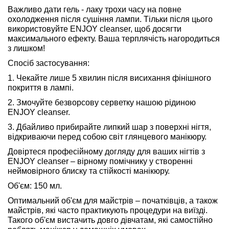
Важливо дати гель - лаку трохи часу на повне
охолодження після сушіння лампи. Тільки після цього
використовуйте ENJOY cleanser, щоб досягти
максимального ефекту. Ваша терплячість нагородиться
з лишком!
Спосіб застосування:
1. Чекайте лише 5 хвилин після висихання фінішного
покриття в лампі.
2. Змочуйте безворсову серветку нашою рідиною
ENJOY cleanser.
3. Дбайливо прибирайте липкий шар з поверхні нігтя,
відкриваючи перед собою світ глянцевого манікюру.
Довіртеся професійному догляду для ваших нігтів з
ENJOY cleanser – вірному помічнику у створенні
неймовірного блиску та стійкості манікюру.
Об'єм: 150 мл.
Оптимальний об'єм для майстрів – початківців, а також
майстрів, які часто практикують процедури на виїзді.
Такого об'єм вистачить довго дівчатам, які самостійно