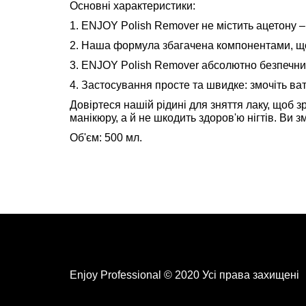
Основні характеристики:
1. ENJOY Polish Remover не містить ацетону –
2. Наша формула збагачена компонентами, що д
3. ENJOY Polish Remover абсолютно безпечний 
4. Застосування просте та швидке: змочіть ва
Довіртеся нашій рідині для зняття лаку, щоб 
манікюру, а й не шкодить здоров'ю нігтів. Ви
Об'єм: 500 мл.
Enjoy Professional © 2020 Усі права захищені