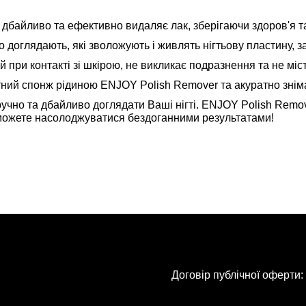
 дбайливо та ефективно видаляє лак, зберігаючи здоров'я та
оглядають, які зволожують і живлять нігтьову пластину, за
при контакті зі шкірою, не викликає подразнення та не міст
тний спонж рідиною ENJOY Polish Remover та акуратно знімай
зручно та дбайливо доглядати Ваші нігті. ENJOY Polish Rem
 зможете насолоджуватися бездоганними результатами!
Договір публічної оферти: