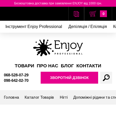
Безкоштовна доставка при замовленні ENJOY від 1000 грн.
0
Інструмент Enjoy Professional
Депіляція / Епіляція
К
ТОВАРИ
ПРО НАС
БЛОГ
КОНТАКТИ
068-528-07-29
ЗВОРОТНІЙ ДЗВІНОК
098-642-02-70
Головна
Каталог Товарів
Нігті
Допоміжні рідини та сп