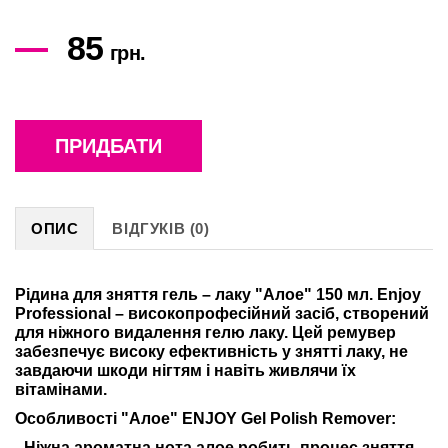
85
грн.
ПРИДБАТИ
ОПИС
ВІДГУКІВ (0)
Рідина для зняття гель – лаку "Алое" 150 мл. Enjoy
Professional – високопрофесійний засіб, створений
для ніжного видалення гелю лаку. Цей ремувер
забезпечує високу ефективність у знятті лаку, не
завдаючи шкоди нігтям і навіть живлячи їх
вітамінами.
Особливості "Алое" ENJOY Gel Polish Remover:
- Ніжна ароматна нота алое робить процес зняття