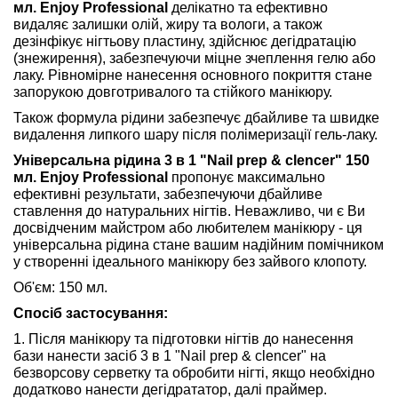
мл. Enjoy Professional
делікатно та ефективно
видаляє залишки олій, жиру та вологи, а також
дезінфікує нігтьову пластину, здійснює дегідратацію
(знежирення), забезпечуючи міцне зчеплення гелю або
лаку. Рівномірне нанесення основного покриття стане
запорукою довготривалого та стійкого манікюру.
Також формула рідини забезпечує дбайливе та швидке
видалення липкого шару після полімеризації гель-лаку.
Універсальна рідина 3 в 1 "Nail prep & clencer" 150
мл. Enjoy Professional
пропонує максимально
ефективні результати, забезпечуючи дбайливе
ставлення до натуральних нігтів. Неважливо, чи є Ви
досвідченим майстром або любителем манікюру - ця
універсальна рідина стане вашим надійним помічником
у створенні ідеального манікюру без зайвого клопоту.
Об'єм: 150 мл.
Спосіб застосування:
1. Після манікюру та підготовки нігтів до нанесення
бази нанести засіб 3 в 1 "Nail prep & clencer" на
безворсову серветку та обробити нігті, якщо необхідно
додатково нанести дегідрататор, далі праймер.