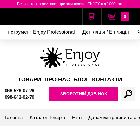
Безкоштовна доставка при замовленні ENJOY від 1000 грн.
0
Інструмент Enjoy Professional
Депіляція / Епіляція
К
ТОВАРИ
ПРО НАС
БЛОГ
КОНТАКТИ
068-528-07-29
ЗВОРОТНІЙ ДЗВІНОК
098-642-02-70
Головна
Каталог Товарів
Нігті
Допоміжні рідини та сп