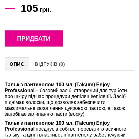
105
грн.
ПРИДБАТИ
ОПИС
ВІДГУКІВ (0)
Тальк з пантенолом 100 мл. (Talcum) Enjoy
Professional
– базовий засіб, створений для турботи
про шкіру під час процедури депіляції/епіляції. Засіб
піднімає волоски, що дозволяє забезпечити
максимальне захоплення цукровою пастою, а також
запобігає залипанню пасти (воску).
Тальк з пантенолом 100 мл. (Talcum) Enjoy
Professional
поєднує в собі всі переваги класичного
тальку та цінні властивості пантенолу, забезпечуючи