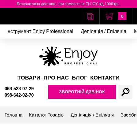
Безкоштовна доставка при замовленні ENJOY від 1000 грн.
0
Інструмент Enjoy Professional
Депіляція / Епіляція
К
ТОВАРИ
ПРО НАС
БЛОГ
КОНТАКТИ
068-528-07-29
ЗВОРОТНІЙ ДЗВІНОК
098-642-02-70
Головна
Каталог Товарів
Депіляція / Епіляція
Засоби 