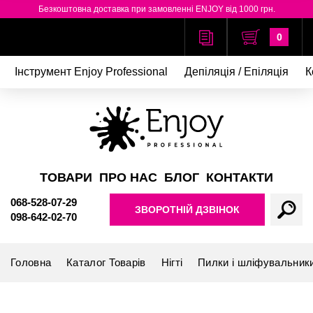
Безкоштовна доставка при замовленні ENJOY від 1000 грн.
0
Інструмент Enjoy Professional
Депіляція / Епіляція
К
ТОВАРИ
ПРО НАС
БЛОГ
КОНТАКТИ
068-528-07-29
ЗВОРОТНІЙ ДЗВІНОК
098-642-02-70
Головна
Каталог Товарів
Нігті
Пилки і шліфувальник