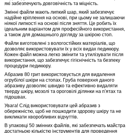
які забезпечують довговічність та міцність.
Змінні файли мають липкий шар, який забезпечує
надійне кріплення на основі, при цьому не залишаючи
ніякої липкості на основі після зняття. Це робить їх
ідеальним варіантом для професійного використання,
а також для домашнього догляду за шкірою стоп.
Файли виготовлені з вологостійких матеріалів, що
дозволяє використовувати їх у всіх видах педикюру.
Кожен файл можна легко змінити та утилізувати після
використання, що забезпечує гігієнічність та безпеку
процедури педикюру.
Абразив 80 грит використовується для видалення
огрубілої шкіри на стопах. Груба поверхня даного
абразиву дозволяє швидко та ефективно видаляти
тверду шкіру, мозолі та ороговілі ділянки на п'ятах та
підошвах.
Увага! Слід використовувати цей абразив з
обережністю, щоб не пошкодити здорову шкіру та не
викликати хворобливих відчуттів.
В упаковці 50 змінних файлів, які забезпечать майстра
достатньою кількістю інструментів для проведення