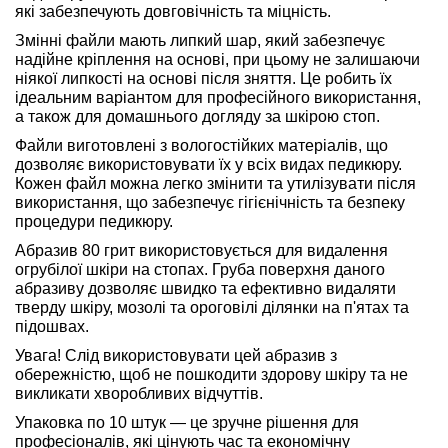
які забезпечують довговічність та міцність.
Змінні файли мають липкий шар, який забезпечує
надійне кріплення на основі, при цьому не залишаючи
ніякої липкості на основі після зняття. Це робить їх
ідеальним варіантом для професійного використання,
а також для домашнього догляду за шкірою стоп.
Файли виготовлені з вологостійких матеріалів, що
дозволяє використовувати їх у всіх видах педикюру.
Кожен файл можна легко змінити та утилізувати після
використання, що забезпечує гігієнічність та безпеку
процедури педикюру.
Абразив 80 грит використовується для видалення
огрубілої шкіри на стопах. Груба поверхня даного
абразиву дозволяє швидко та ефективно видаляти
тверду шкіру, мозолі та ороговілі ділянки на п'ятах та
підошвах.
Увага! Слід використовувати цей абразив з
обережністю, щоб не пошкодити здорову шкіру та не
викликати хворобливих відчуттів.
Упаковка по 10 штук — це зручне рішення для
професіоналів, які цінують час та економічну