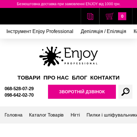
Безкоштовна доставка при замовленні ENJOY від 1000 грн.
0
Інструмент Enjoy Professional
Депіляція / Епіляція
К
ТОВАРИ
ПРО НАС
БЛОГ
КОНТАКТИ
068-528-07-29
ЗВОРОТНІЙ ДЗВІНОК
098-642-02-70
Головна
Каталог Товарів
Нігті
Пилки і шліфувальник