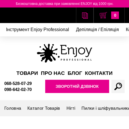
Безкоштовна доставка при замовленні ENJOY від 1000 грн.
0
Інструмент Enjoy Professional
Депіляція / Епіляція
К
ТОВАРИ
ПРО НАС
БЛОГ
КОНТАКТИ
068-528-07-29
ЗВОРОТНІЙ ДЗВІНОК
098-642-02-70
Головна
Каталог Товарів
Нігті
Пилки і шліфувальник