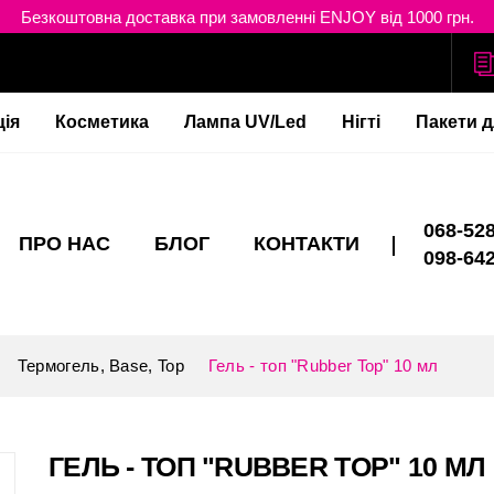
Безкоштовна доставка при замовленні ENJOY від 1000 грн.
ція
Косметика
Лампа UV/Led
Нігті
Пакети д
068-528
ПРО НАС
БЛОГ
КОНТАКТИ
098-642
Термогель, Base, Top
Гель - топ "Rubber Top" 10 мл
ГЕЛЬ - ТОП "RUBBER TOP" 10 МЛ