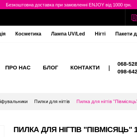
Безкоштовна доставка при замовленні ENJOY від 1000 грн.
ція
Косметика
Лампа UV/Led
Нігті
Пакети д
068-528
ПРО НАС
БЛОГ
КОНТАКТИ
098-642
ліфувальники
Пилки для нігтів
Пилка для нігтів "Півмісяць
ПИЛКА ДЛЯ НІГТІВ "ПІВМІСЯЦЬ" 1