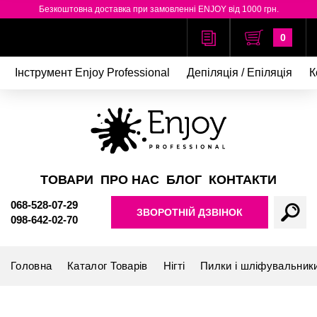
Безкоштовна доставка при замовленні ENJOY від 1000 грн.
0
Інструмент Enjoy Professional
Депіляція / Епіляція
К
ТОВАРИ
ПРО НАС
БЛОГ
КОНТАКТИ
068-528-07-29
ЗВОРОТНІЙ ДЗВІНОК
098-642-02-70
Головна
Каталог Товарів
Нігті
Пилки і шліфувальник