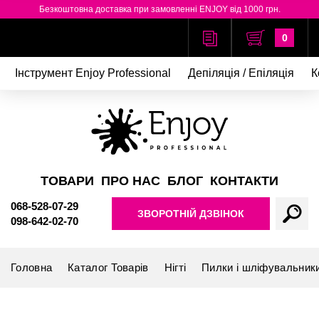
Безкоштовна доставка при замовленні ENJOY від 1000 грн.
0
Інструмент Enjoy Professional
Депіляція / Епіляція
К
ТОВАРИ
ПРО НАС
БЛОГ
КОНТАКТИ
068-528-07-29
ЗВОРОТНІЙ ДЗВІНОК
098-642-02-70
Головна
Каталог Товарів
Нігті
Пилки і шліфувальник