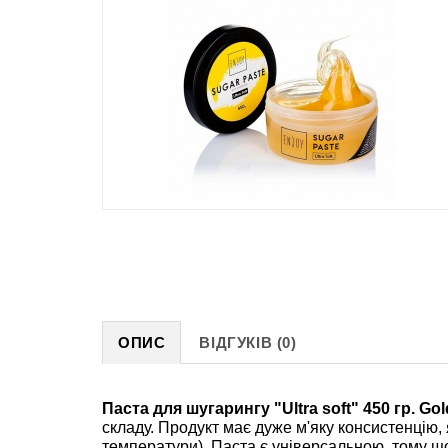
ОПИС
ВІДГУКІВ (0)
Паста для шугарингу "Ultra soft" 450 гр. Gol
складу. Продукт має дуже м'яку консистенцію,
температури). Паста є універсальною, тому що 