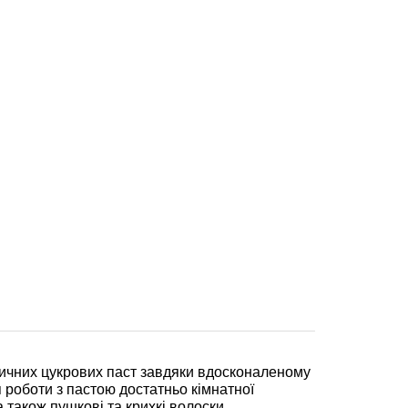
ичних цукрових паст завдяки вдосконаленому
 роботи з пастою достатньо кімнатної
 також пушкові та крихкі волоски.