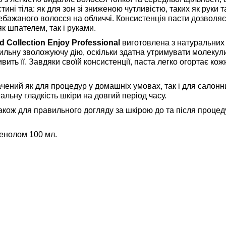
ні тіла: як для зон зі зниженою чутливістю, таких як руки та
небажаного волосся на обличчі. Консистенція пасти дозволя
як шпателем, так і руками.
d Collection Enjoy Professional
виготовлена з натуральних 
сильну зволожуючу дію, оскільки здатна утримувати молекул
вить її. Завдяки своїй консистенції, паста легко огортає к
чений як для процедур у домашніх умовах, так і для салонни
альну гладкість шкіри на довгий період часу.
акож для правильного догляду за шкірою до та після проце
тенолом 100 мл.