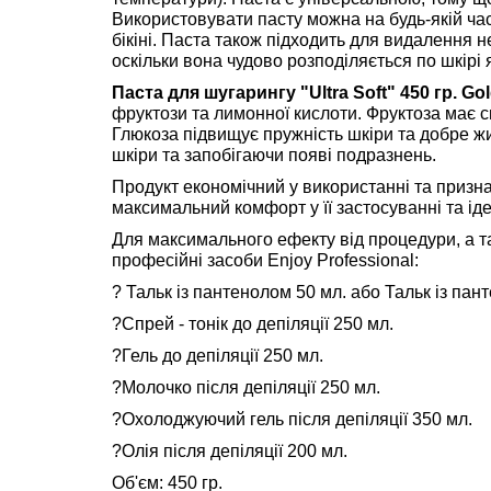
Використовувати пасту можна на будь-якій части
бікіні. Паста також підходить для видалення 
оскільки вона чудово розподіляється по шкірі 
Паста для шугарингу "Ultra Soft" 450 гр. Gol
фруктози та лимонної кислоти. Фруктоза має 
Глюкоза підвищує пружність шкіри та добре жи
шкіри та запобігаючи появі подразнень.
Продукт економічний у використанні та призна
максимальний комфорт у її застосуванні та іде
Для максимального ефекту від процедури, а т
професійні засоби Enjoy Professional:
? Тальк із пантенолом 50 мл. або Тальк із пан
?Спрей - тонік до депіляції 250 мл.
?Гель до депіляції 250 мл.
?Молочко після депіляції 250 мл.
?Охолоджуючий гель після депіляції 350 мл.
?Олія після депіляції 200 мл.
Об'єм: 450 гр.