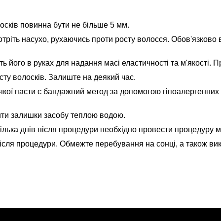
осків повинна бути не більше 5 мм.
ротріть насухо, рухаючись проти росту волосся. Обов'язково
мніть його в руках для надання масі еластичності та м'якості
сту волосків. Залиште на деякий час.
якої пасти є бандажний метод за допомогою гіпоалергенних
ити залишки засобу теплою водою.
ілька днів після процедури необхідно провести процедуру м'я
після процедури. Обмежте перебування на сонці, а також ви