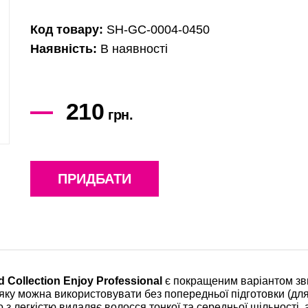
Код товару:
SH-GC-0004-0450
Наявність:
В наявності
210
грн.
ПРИДБАТИ
d Collection Enjoy Professional
є покращеним варіантом зв
 яку можна використовувати без попередньої підготовки (для
з легкістю видаляє волосся тонкої та середньої щільності, а