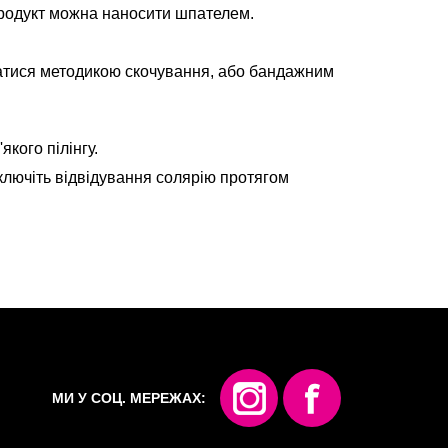
. Продукт можна наносити шпателем.
статися методикою скочування, або бандажним
кого пілінгу.
ключіть відвідування солярію протягом
МИ У СОЦ. МЕРЕЖАХ: