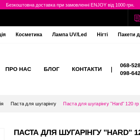
Безкоштовна доставка при замовленні ENJOY від 1000 грн.
ція
Косметика
Лампа UV/Led
Нігті
Пакети д
068-528
ПРО НАС
БЛОГ
КОНТАКТИ
098-642
ія
Паста для шугарінгу
Паста для шугарінгу "Hard" 120 гр
ПАСТА ДЛЯ ШУГАРІНГУ "HARD" 1