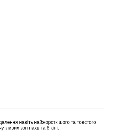
далення навіть найжорсткішого та товстого
чутливих зон пахв та бікіні.