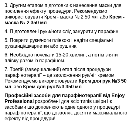
3. Другим етапом підготовки є нанесення маски для
посилення ефекту процедури. Рекомендуємо
використовувати Крем - маска № 2 50 мл. або
Крем -
маска № 2 350 мл.
4. Підготовлені руки/ноги слід занурити у парафин.
5. Покрити руки/ноги плівкою і надіти спеціальні
рукавиці/шкарпетки або рушник.
6. Необхідно почекати 15-20 хвилин, а потім зняти
плівку разом із парафіном.
7. Третій (завершальний) етап після процедури
парафінотерапії – це зволоження рук/ніг кремом.
Рекомендуємо використовувати
Крем для рук №3 50
мл.
або
Крем для рук №3 350 мл.
Професійні засоби для парафінотерапії від Enjoy
Professional
розроблені для всіх типів шкіри і є
засобами що доповнюють одне одного у процедурі
парафінотерапії, що дозволяє досягти максимального
ефекту від процедури!