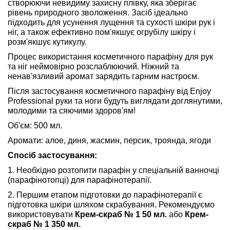
створюючи невидиму захисну плівку, яка зберігає
рівень природного зволоження. Засіб ідеально
підходить для усунення лущення та сухості шкіри рук і
ніг, а також ефективно пом'якшує огрубілу шкіру і
розм'якшує кутикулу.
Процес використання косметичного парафіну для рук
та ніг неймовірно розслаблюючий. Ніжний та
ненав'язливий аромат зарядить гарним настроєм.
Після застосування косметичного парафіну від Enjoy
Professional руки та ноги будуть виглядати доглянутими,
молодими та сяючими здоров'ям!
Об'єм: 500 мл.
Аромати: алое, диня, жасмин, персик, троянда, ягоди
Спосіб застосування:
1. Необхідно розтопити парафін у спеціальній ванночці
(парафінотопці) для парафінотерапії.
2. Першим етапом підготовки до парафінотерапії є
підготовка шкіри шляхом скрабування. Рекомендуємо
використовувати
Крем-скраб № 1 50 мл.
або
Крем-
скраб № 1 350 мл.