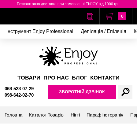
Безкоштовна доставка при замовленні ENJOY від 1000 грн.
0
Інструмент Enjoy Professional
Депіляція / Епіляція
К
ТОВАРИ
ПРО НАС
БЛОГ
КОНТАКТИ
068-528-07-29
ЗВОРОТНІЙ ДЗВІНОК
098-642-02-70
Головна
Каталог Товарів
Нігті
Парафінотерапія
Па