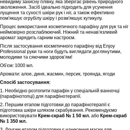
невидиму захисну плівку, яка зберігає рівень природного
зволоження. Засіб ідеально підходить для усунення
лущення та сухості шкіри рук і ніг, а також ефективно
пом'якшує огрубілу шкіру і розм'якшує кутикулу.
Процес використання косметичного парафіну для рук та ніг
неймовірно розслаблюючий. Ніжний та ненав'язливий
аромат зарядить гарним настроєм.
Після застосування косметичного парафіну від Enjoy
Professional руки та ноги будуть виглядати доглянутими,
молодими та сяючими здоров'ям!
Об'єм: 1000 мл.
Аромати: алое, диня, жасмин, персик, троянда, ягоди
Спосіб застосування:
1. Необхідно розтопити парафін у спеціальній ванночці
(парафінотопці) для парафінотерапії.
2. Першим етапом підготовки до парафінотерапії є
підготовка шкіри шляхом скрабування. Рекомендуємо
використовувати
Крем-скраб № 1 50 мл.
або
Крем-скраб
№ 1 350 мл.
3. Другим етапом підготовки є нанесення маски для