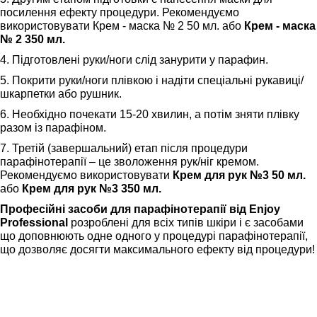
посилення ефекту процедури. Рекомендуємо
використовувати Крем - маска № 2 50 мл. або
Крем - маска
№ 2 350 мл.
4. Підготовлені руки/ноги слід занурити у парафин.
5. Покрити руки/ноги плівкою і надіти спеціальні рукавиці/
шкарпетки або рушник.
6. Необхідно почекати 15-20 хвилин, а потім зняти плівку
разом із парафіном.
7. Третій (завершальний) етап після процедури
парафінотерапії – це зволоження рук/ніг кремом.
Рекомендуємо використовувати
Крем для рук №3 50 мл.
або
Крем для рук №3 350 мл.
Професійні засоби для парафінотерапії від Enjoy
Professional
розроблені для всіх типів шкіри і є засобами
що доповнюють одне одного у процедурі парафінотерапії,
що дозволяє досягти максимального ефекту від процедури!