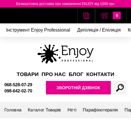
Безкоштовна доставка при замовленні ENJOY від 1000 грн.
0
Інструмент Enjoy Professional
Депіляція / Епіляція
К
ТОВАРИ
ПРО НАС
БЛОГ
КОНТАКТИ
068-528-07-29
ЗВОРОТНІЙ ДЗВІНОК
098-642-02-70
Головна
Каталог Товарів
Нігті
Парафінотерапія
Па