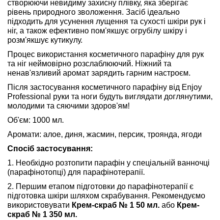
створюючи невидиму захисну плівку, яка зберігає
рівень природного зволоження. Засіб ідеально
підходить для усунення лущення та сухості шкіри рук і
ніг, а також ефективно пом'якшує огрубілу шкіру і
розм'якшує кутикулу.
Процес використання косметичного парафіну для рук
та ніг неймовірно розслаблюючий. Ніжний та
ненав'язливий аромат зарядить гарним настроєм.
Після застосування косметичного парафіну від Enjoy
Professional руки та ноги будуть виглядати доглянутими,
молодими та сяючими здоров'ям!
Об'єм: 1000 мл.
Аромати: алое, диня, жасмин, персик, троянда, ягоди
Спосіб застосування:
1. Необхідно розтопити парафін у спеціальній ванночці
(парафінотопці) для парафінотерапії.
2. Першим етапом підготовки до парафінотерапії є
підготовка шкіри шляхом скрабування. Рекомендуємо
використовувати
Крем-скраб № 1 50 мл.
або
Крем-
скраб № 1 350 мл.