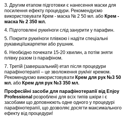
3. Другим етапом підготовки є нанесення маски для
посилення ефекту процедури. Рекомендуємо
використовувати Крем - маска № 2 50 мл. або
Крем -
маска № 2 350 мл.
4. Підготовлені руки/ноги слід занурити у парафин.
5. Покрити руки/ноги плівкою і надіти спеціальні
рукавиці/шкарпетки або рушник.
6. Необхідно почекати 15-20 хвилин, а потім зняти
плівку разом із парафіном.
7. Третій (завершальний) етап після процедури
парафінотерапії – це зволоження рук/ніг кремом.
Рекомендуємо використовувати
Крем для рук №3 50
мл.
або
Крем для рук №3 350 мл.
Професійні засоби для парафінотерапії від Enjoy
Professional
розроблені для всіх типів шкіри і є
засобами що доповнюють одне одного у процедурі
парафінотерапії, що дозволяє досягти максимального
ефекту від процедури!