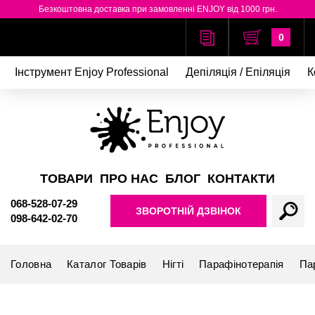
Безкоштовна доставка при замовленні ENJOY від 1000 грн.
0
Інструмент Enjoy Professional
Депіляція / Епіляція
К
ТОВАРИ
ПРО НАС
БЛОГ
КОНТАКТИ
068-528-07-29
ЗВОРОТНІЙ ДЗВІНОК
098-642-02-70
Головна
Каталог Товарів
Нігті
Парафінотерапія
Па