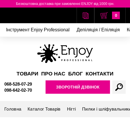
Безкоштовна доставка при замовленні ENJOY від 1000 грн.
0
Інструмент Enjoy Professional
Депіляція / Епіляція
К
ТОВАРИ
ПРО НАС
БЛОГ
КОНТАКТИ
068-528-07-29
ЗВОРОТНІЙ ДЗВІНОК
098-642-02-70
Головна
Каталог Товарів
Нігті
Пилки і шліфувальник