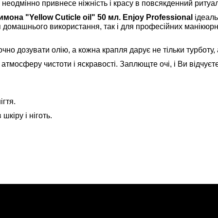
неодмінно привнесе ніжність і красу в повсякденний ритуал 
она "Yellow Cuticle oil" 50 мл. Enjoy Professional
ідеаль
 домашнього використання, так і для професійних манікюрни
очно дозувати олію, а кожна крапля дарує не тільки турботу,
атмосферу чистоти і яскравості. Заплющте очі, і Ви відчуєт
ігтя.
шкіру і ніготь.