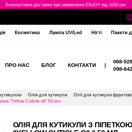
Безкоштовна доставка при замовленні ENJOY від 1000 грн.
ція
Косметика
Лампа UV/Led
Нігті
Пакети д
068-528
ПРО НАС
БЛОГ
КОНТАКТИ
098-642
 кутикулою
Олія для кутикули
Олії для кутикули фруктові
а "Yellow Cuticle oil" 50 мл.
ОЛІЯ ДЛЯ КУТИКУЛИ З ПІПЕТКО