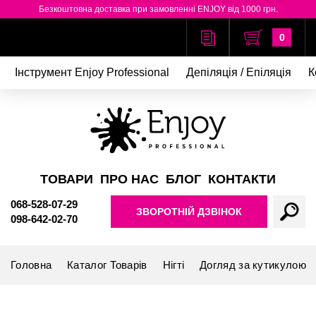
Безкоштовна доставка при замовленні ENJOY від 1000 грн.
0
Інструмент Enjoy Professional
Депіляція / Епіляція
К
ТОВАРИ
ПРО НАС
БЛОГ
КОНТАКТИ
068-528-07-29
ЗВОРОТНІЙ ДЗВІНОК
098-642-02-70
Головна
Каталог Товарів
Нігті
Догляд за кутикулою