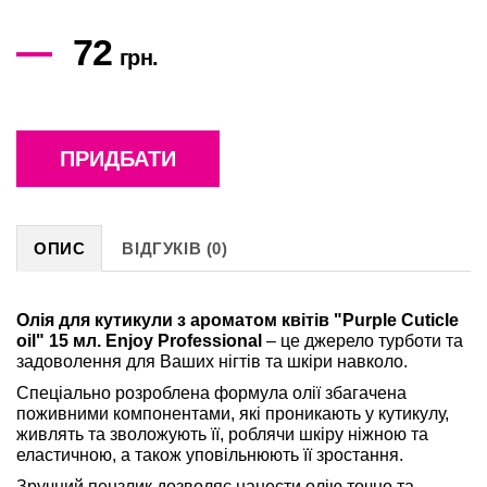
72
грн.
ПРИДБАТИ
ОПИС
ВІДГУКІВ (0)
Олія для кутикули з ароматом квітів "Purple Cuticle
oil" 15 мл. Enjoy Professional
– це джерело турботи та
задоволення для Ваших нігтів та шкіри навколо.
Спеціально розроблена формула олії збагачена
поживними компонентами, які проникають у кутикулу,
живлять та зволожують її, роблячи шкіру ніжною та
еластичною, а також уповільнюють її зростання.
Зручний пензлик дозволяє нанести олію точно та