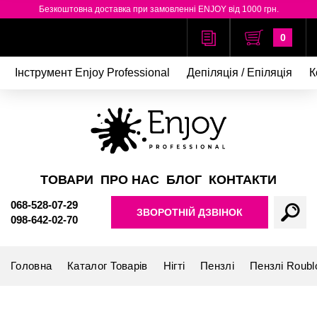
Безкоштовна доставка при замовленні ENJOY від 1000 грн.
0
Інструмент Enjoy Professional
Депіляція / Епіляція
К
ТОВАРИ
ПРО НАС
БЛОГ
КОНТАКТИ
068-528-07-29
ЗВОРОТНІЙ ДЗВІНОК
098-642-02-70
Головна
Каталог Товарів
Нігті
Пензлі
Пензлі Roublo