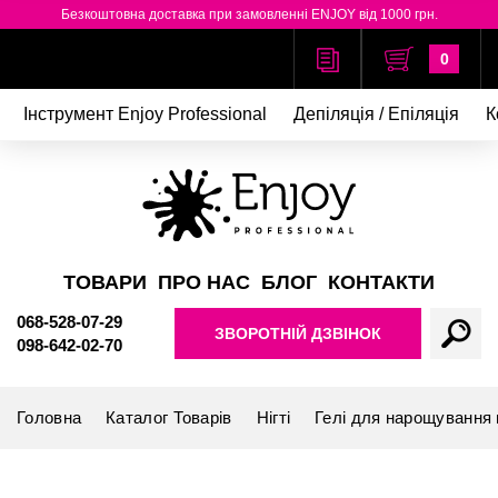
Безкоштовна доставка при замовленні ENJOY від 1000 грн.
0
Інструмент Enjoy Professional
Депіляція / Епіляція
К
ТОВАРИ
ПРО НАС
БЛОГ
КОНТАКТИ
068-528-07-29
ЗВОРОТНІЙ ДЗВІНОК
098-642-02-70
Головна
Каталог Товарів
Нігті
Гелі для нарощування н