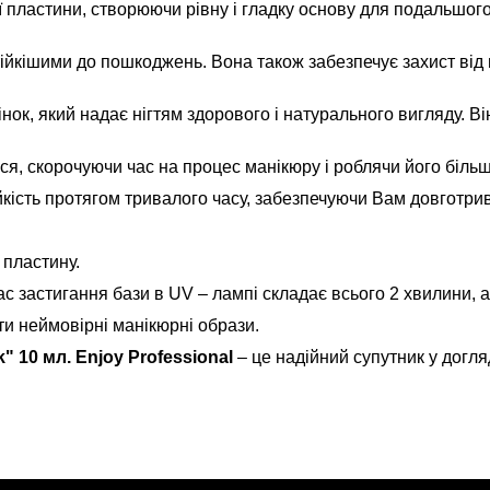
ї пластини, створюючи рівну і гладку основу для подальшого
і стійкішими до пошкоджень. Вона також забезпечує захист в
ок, який надає нігтям здорового і натурального вигляду. Ві
ься, скорочуючи час на процес манікюру і роблячи його біль
ійкість протягом тривалого часу, забезпечуючи Вам довготрив
 пластину.
Час застигання бази в UV – лампі складає всього 2 хвилини, а
ти неймовірні манікюрні образи.
10 мл. Enjoy Professional
– це надійний супутник у догляд