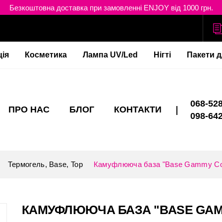
Безкоштовна доставка при замовленні ENJOY від 1000 грн.
ція
Косметика
Лампа UV/Led
Нігті
Пакети д
068-528
ПРО НАС
БЛОГ
КОНТАКТИ
098-642
Термогель, Base, Top
Камуфлююча база "Base Gammy Cov
КАМУФЛЮЮЧА БАЗА "BASE GAMM