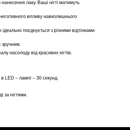
 нанесення лаку. Ваші нігті матимуть
ід негативного впливу навколишнього
н ідеально поєднується з різними відтінками
ш зручним.
алу насолоду від красивих нігтів.
 в LED – лампі – 30 секунд.
і за нігтями.