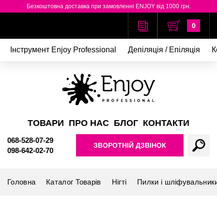
Безкоштовна доставка при замовленні ENJOY від 1000 грн.
0
Інструмент Enjoy Professional
Депіляція / Епіляція
К
ТОВАРИ
ПРО НАС
БЛОГ
КОНТАКТИ
068-528-07-29
ЗВОРОТНІЙ ДЗВІНОК
098-642-02-70
Головна
Каталог Товарів
Нігті
Пилки і шліфувальник