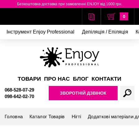
Безкоштовна доставка при замовленні ENJOY від 1000 грн.
0
Інструмент Enjoy Professional
Депіляція / Епіляція
К
ТОВАРИ
ПРО НАС
БЛОГ
КОНТАКТИ
068-528-07-29
ЗВОРОТНІЙ ДЗВІНОК
098-642-02-70
Головна
Каталог Товарів
Нігті
Додаткові матеріали д